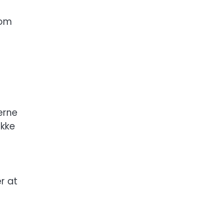
som
lerne
ikke
r at