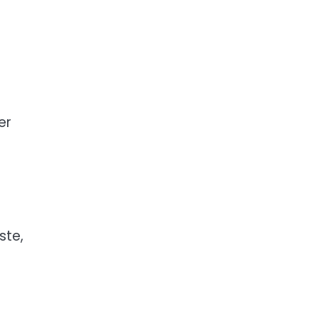
er
ste,