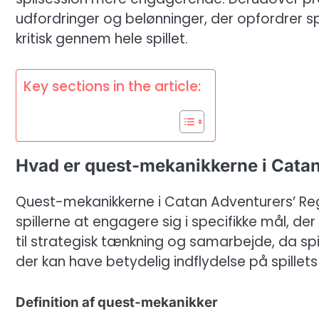
udfordringer og belønninger, der opfordrer spi
kritisk gennem hele spillet.
Key sections in the article:
Hvad er quest-mekanikkerne i Catan
Quest-mekanikkerne i Catan Adventurers’ Reg
spillerne at engagere sig i specifikke mål, d
til strategisk tænkning og samarbejde, da spi
der kan have betydelig indflydelse på spillets
Definition af quest-mekanikker