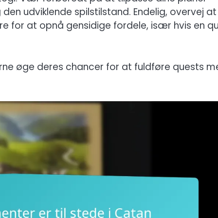
den udviklende spilstilstand. Endelig, overvej at
re for at opnå gensidige fordele, især hvis en q
lerne øge deres chancer for at fuldføre quests 