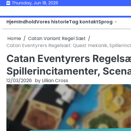
Skip
Thursday, Jun 18, 2026
to
content
Hjem
Indhold
Vores historie
Tag kontakt
Sprog
Home
Catan Variant Regel Sæt
Catan Eventyrers Regelsæt: Quest mekanik, Spillerin
Catan Eventyrers Regelsæ
Spillerincitamenter, Scen
12/03/2026
by
Lillian Cross