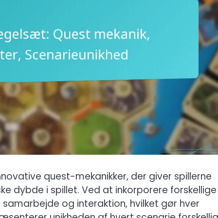
novative quest-mekanikker, der giver spillerne
ke dybde i spillet. Ved at inkorporere forskellige
 samarbejde og interaktion, hvilket gør hver
senterer unikheden af hvert scenarie forskelli