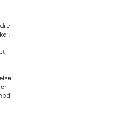
ndre
ker,
dt
else
cer
 med
e