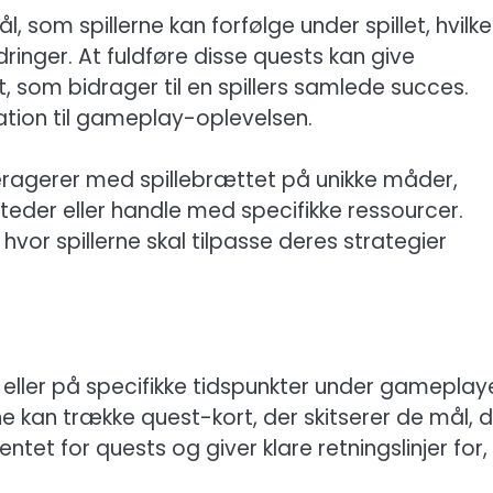
, som spillerne kan forfølge under spillet, hvilke
dringer. At fuldføre disse quests kan give
, som bidrager til en spillers samlede succes.
iation til gameplay-oplevelsen.
teragerer med spillebrættet på unikke måder,
der eller handle med specifikke ressourcer.
vor spillerne skal tilpasse deres strategier
et eller på specifikke tidspunkter under gameplay
rne kan trække quest-kort, der skitserer de mål, 
tet for quests og giver klare retningslinjer for,