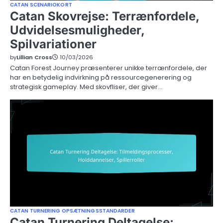
CATAN SCENARIOKORT
Catan Skovrejse: Terrænfordele,
Udvidelsesmuligheder,
Spilvariationer
by
Lillian Cross
10/03/2026
Catan Forest Journey præsenterer unikke terrænfordele, der
har en betydelig indvirkning på ressourcegenerering og
strategisk gameplay. Med skovfliser, der giver…
CATAN TURNERING OPSÆTNINGSSTANDARDER
Catan Turnering Deltagelse: