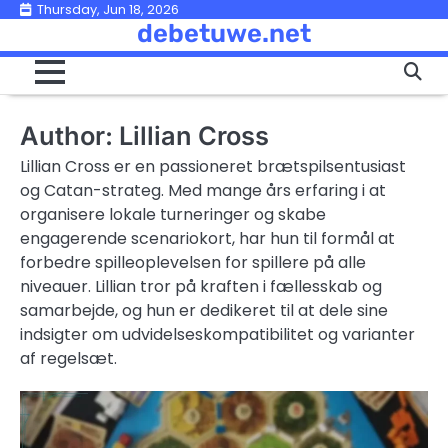
Skip
Thursday, Jun 18, 2026
debetuwe.net
to
content
Author:
Lillian Cross
Lillian Cross er en passioneret brætspilsentusiast
og Catan-strateg. Med mange års erfaring i at
organisere lokale turneringer og skabe
engagerende scenariokort, har hun til formål at
forbedre spilleoplevelsen for spillere på alle
niveauer. Lillian tror på kraften i fællesskab og
samarbejde, og hun er dedikeret til at dele sine
indsigter om udvidelseskompatibilitet og varianter
af regelsæt.