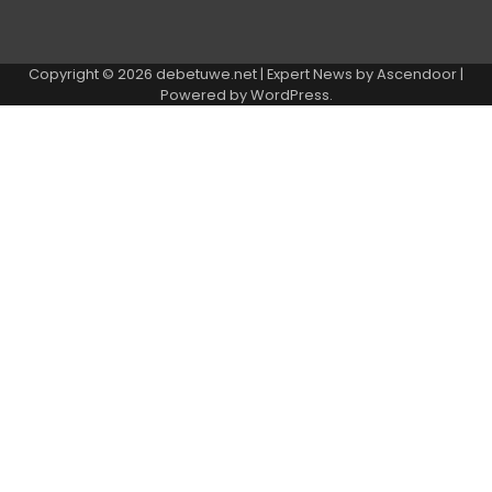
Copyright © 2026
debetuwe.net
| Expert News by
Ascendoor
|
Powered by
WordPress
.