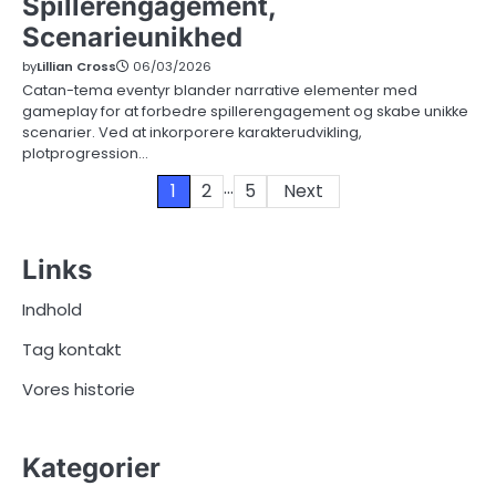
Spillerengagement,
Scenarieunikhed
by
Lillian Cross
06/03/2026
Catan-tema eventyr blander narrative elementer med
gameplay for at forbedre spillerengagement og skabe unikke
scenarier. Ved at inkorporere karakterudvikling,
plotprogression…
…
Posts
1
2
5
Next
pagination
Links
Indhold
Tag kontakt
Vores historie
Kategorier