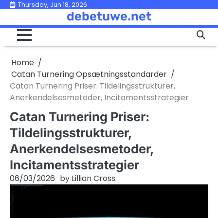
Skip
Thursday, Jun 18, 2026
debetuwe.net
to
content
Home
Catan Turnering Opsætningsstandarder
Catan Turnering Priser: Tildelingsstrukturer,
Anerkendelsesmetoder, Incitamentsstrategier
Catan Turnering Priser:
Tildelingsstrukturer,
Anerkendelsesmetoder,
Incitamentsstrategier
06/03/2026
by
Lillian Cross