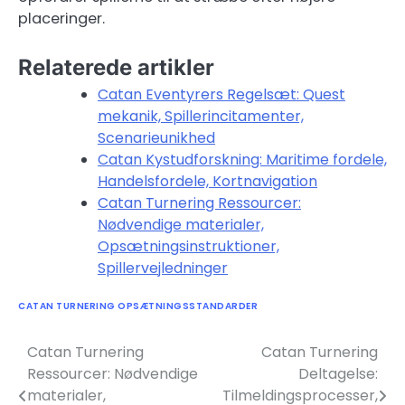
placeringer.
Relaterede artikler
Catan Eventyrers Regelsæt: Quest
mekanik, Spillerincitamenter,
Scenarieunikhed
Catan Kystudforskning: Maritime fordele,
Handelsfordele, Kortnavigation
Catan Turnering Ressourcer:
Nødvendige materialer,
Opsætningsinstruktioner,
Spillervejledninger
CATAN TURNERING OPSÆTNINGSSTANDARDER
Catan Turnering
Catan Turnering
Post
Ressourcer: Nødvendige
Deltagelse:
navigation
materialer,
Tilmeldingsprocesser,