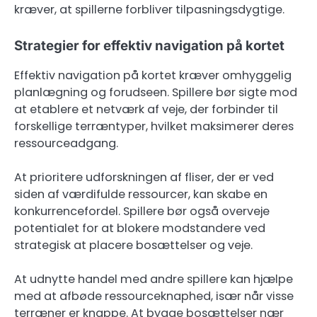
kræver, at spillerne forbliver tilpasningsdygtige.
Strategier for effektiv navigation på kortet
Effektiv navigation på kortet kræver omhyggelig
planlægning og forudseen. Spillere bør sigte mod
at etablere et netværk af veje, der forbinder til
forskellige terræntyper, hvilket maksimerer deres
ressourceadgang.
At prioritere udforskningen af fliser, der er ved
siden af værdifulde ressourcer, kan skabe en
konkurrencefordel. Spillere bør også overveje
potentialet for at blokere modstandere ved
strategisk at placere bosættelser og veje.
At udnytte handel med andre spillere kan hjælpe
med at afbøde ressourceknaphed, især når visse
terræner er knappe. At bygge bosættelser nær