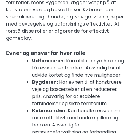
territorier, mens Bygderen lægger vægt på at
konstruere veje og bosættelser. Købmænden
specialiserer sig i handel, og Navigatøren hjælper
med bevægelse og udforsknings effektivitet. At
forstå disse roller er afgørende for effektivt
gameplay.
Evner og ansvar for hver rolle
Udforskeren:
Kan afsløre nye hexer og
få ressourcer fra dem. Ansvarlig for at
udvide kortet og finde nye muligheder.
Bygderen:
Har evnen til at konstruere
veje og bosættelser til en reduceret
pris. Ansvarlig for at etablere
forbindelser og sikre territorium.
Købmænden:
Kan handle ressourcer
mere effektivt med andre spillere og
banken. Ansvarlig for
ressourceforvaltning og forhandling.