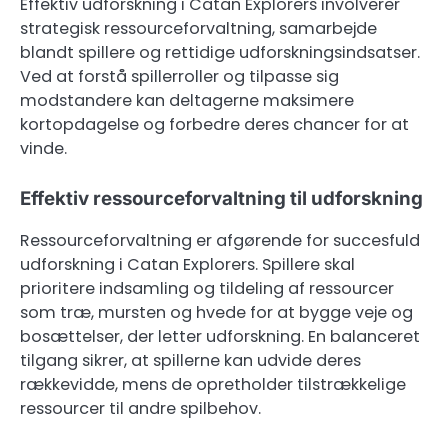
Effektiv udforskning i Catan Explorers involverer
strategisk ressourceforvaltning, samarbejde
blandt spillere og rettidige udforskningsindsatser.
Ved at forstå spillerroller og tilpasse sig
modstandere kan deltagerne maksimere
kortopdagelse og forbedre deres chancer for at
vinde.
Effektiv ressourceforvaltning til udforskning
Ressourceforvaltning er afgørende for succesfuld
udforskning i Catan Explorers. Spillere skal
prioritere indsamling og tildeling af ressourcer
som træ, mursten og hvede for at bygge veje og
bosættelser, der letter udforskning. En balanceret
tilgang sikrer, at spillerne kan udvide deres
rækkevidde, mens de opretholder tilstrækkelige
ressourcer til andre spilbehov.