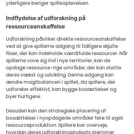
yderligere beriger spilleoplevelsen.
Indflydelse af udforskning på
ressourceanskaffelse
Udforskning påvirker direkte ressourceanskaffelse
ved at give spillerne adgang til tidligere skjulte
fliser, der kan indeholde værdifulde ressourcer. Når
spillerne vove sig ind i nye territorier, kan de
opdage ressource-rige områder, der kan støtte
deres vækst og udvikling. Denne adgang kan
ændre magtbalancen i spillet, da spillere, der
udforsker effektivt, kan bygge bosættelser og
byer hurtigere.
Desuden kan den strategiske placering af
bosættelser i nyopdagede områder føre til øget
ressourceproduktion. Spillere bør overveje,
hvordan deres udforskningsindsats stemmer