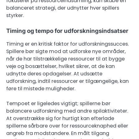
fokuserer på ressourceindsamling, kan skabe en
balanceret strategi, der udnytter hver spillers
styrker.
Timing og tempo for udforskningsindsatser
Timing er en kritisk faktor for udforskningssucces.
Spillere bør sigte mod at udforske nye områder,
når de har tilstrækkelige ressourcer til at bygge
veje og bosættelser, hvilket sikrer, at de kan
udnytte deres opdagelser. At udsætte
udforskning, indtil ressourcer er tilgængelige, kan
føre til mistede muligheder.
Tempoet er ligeledes vigtigt; spillerne bør
balancere udforskning med andre spilaktiviteter.
At overstrække sig for hurtigt kan efterlade
spillerne sårbare over for ressourceknaphed eller
angreb fra modstandere. En målt tilgang