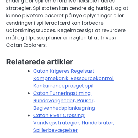
Endelig bør spillerne forblive fleksible i deres
strategier. Spilstaten kan ændre sig hurtigt, og at
kunne pivotere baseret på nye oplysninger eller
ændringer i spilleradfærd kan forbedre
udforskningssucces. Regelmæssigt at revurdere
mål og tilpasse planer er nøglen til at trives i
Catan Explorers.
Relaterede artikler
Catan Krigeres Regelsæt:
Kampmekanik, Ressourcekontrol,
Konkurrencepræget spil
Catan Turneringstiming:
Rundevarigheder, Pauser,
Begivenhedsplanlægning
Catan River Crossing:
Vandvejsstrategier, Handelsruter,
Spillerbevægelser