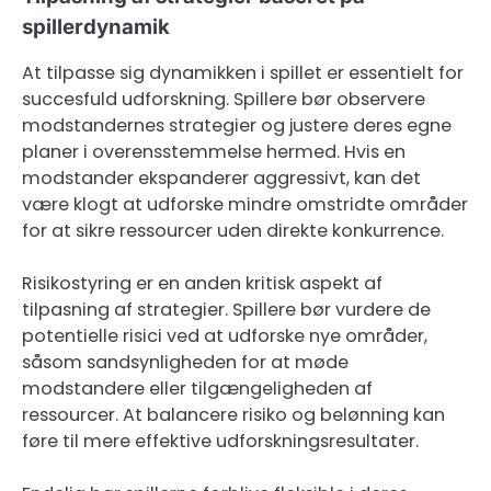
spillerdynamik
At tilpasse sig dynamikken i spillet er essentielt for
succesfuld udforskning. Spillere bør observere
modstandernes strategier og justere deres egne
planer i overensstemmelse hermed. Hvis en
modstander ekspanderer aggressivt, kan det
være klogt at udforske mindre omstridte områder
for at sikre ressourcer uden direkte konkurrence.
Risikostyring er en anden kritisk aspekt af
tilpasning af strategier. Spillere bør vurdere de
potentielle risici ved at udforske nye områder,
såsom sandsynligheden for at møde
modstandere eller tilgængeligheden af
ressourcer. At balancere risiko og belønning kan
føre til mere effektive udforskningsresultater.