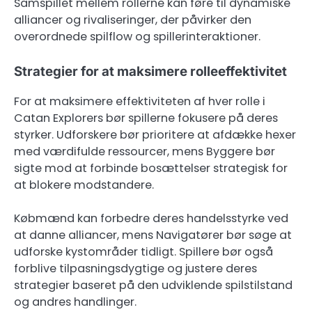
Samspillet mellem rollerne kan føre til dynamiske
alliancer og rivaliseringer, der påvirker den
overordnede spilflow og spillerinteraktioner.
Strategier for at maksimere rolleeffektivitet
For at maksimere effektiviteten af hver rolle i
Catan Explorers bør spillerne fokusere på deres
styrker. Udforskere bør prioritere at afdække hexer
med værdifulde ressourcer, mens Byggere bør
sigte mod at forbinde bosættelser strategisk for
at blokere modstandere.
Købmænd kan forbedre deres handelsstyrke ved
at danne alliancer, mens Navigatører bør søge at
udforske kystområder tidligt. Spillere bør også
forblive tilpasningsdygtige og justere deres
strategier baseret på den udviklende spilstilstand
og andres handlinger.