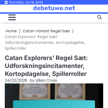
Skip
Thursday, Jun 18, 2026
debetuwe.net
to
content
Home
Catan Variant Regel Sæt
Catan Explorers’ Regel Sæt:
Udforskningsincitamenter, Kortopdagelse,
Spillerroller
Catan Explorers’ Regel Sæt:
Udforskningsincitamenter,
Kortopdagelse, Spillerroller
24/02/2026
by
Lillian Cross