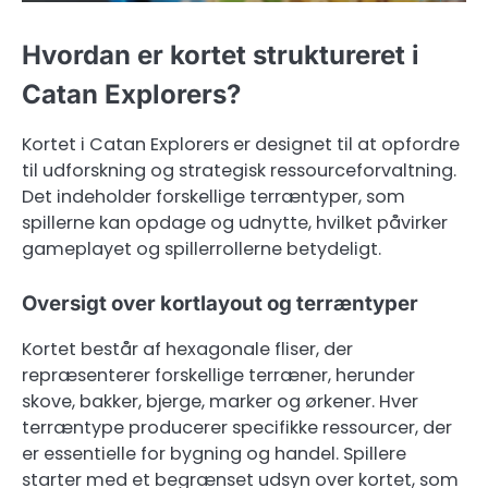
Hvordan er kortet struktureret i
Catan Explorers?
Kortet i Catan Explorers er designet til at opfordre
til udforskning og strategisk ressourceforvaltning.
Det indeholder forskellige terræntyper, som
spillerne kan opdage og udnytte, hvilket påvirker
gameplayet og spillerrollerne betydeligt.
Oversigt over kortlayout og terræntyper
Kortet består af hexagonale fliser, der
repræsenterer forskellige terræner, herunder
skove, bakker, bjerge, marker og ørkener. Hver
terræntype producerer specifikke ressourcer, der
er essentielle for bygning og handel. Spillere
starter med et begrænset udsyn over kortet, som