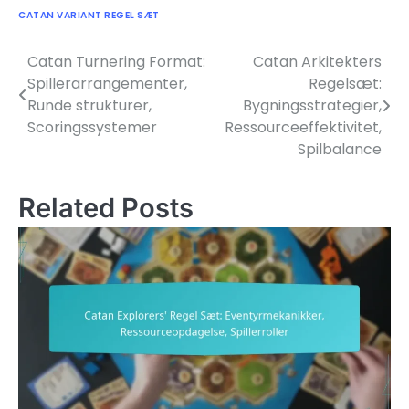
CATAN VARIANT REGEL SÆT
Catan Turnering Format:
Catan Arkitekters
Post
Spillerarrangementer,
Regelsæt:
navigation
Runde strukturer,
Bygningsstrategier,
Scoringssystemer
Ressourceeffektivitet,
Spilbalance
Related Posts