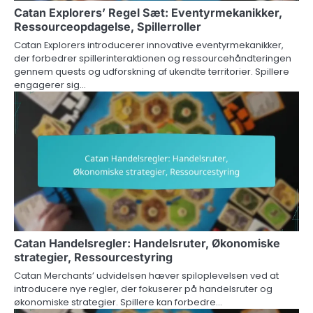
Catan Explorers’ Regel Sæt: Eventyrmekanikker,
Ressourceopdagelse, Spillerroller
Catan Explorers introducerer innovative eventyrmekanikker,
der forbedrer spillerinteraktionen og ressourcehåndteringen
gennem quests og udforskning af ukendte territorier. Spillere
engagerer sig…
Catan Handelsregler: Handelsruter, Økonomiske
strategier, Ressourcestyring
Catan Merchants’ udvidelsen hæver spiloplevelsen ved at
introducere nye regler, der fokuserer på handelsruter og
økonomiske strategier. Spillere kan forbedre…