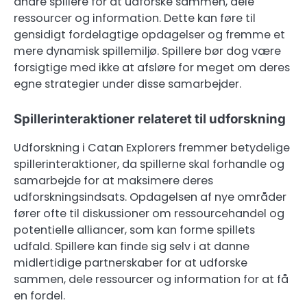
andre spillere for at udforske sammen, dele
ressourcer og information. Dette kan føre til
gensidigt fordelagtige opdagelser og fremme et
mere dynamisk spillemiljø. Spillere bør dog være
forsigtige med ikke at afsløre for meget om deres
egne strategier under disse samarbejder.
Spillerinteraktioner relateret til udforskning
Udforskning i Catan Explorers fremmer betydelige
spillerinteraktioner, da spillerne skal forhandle og
samarbejde for at maksimere deres
udforskningsindsats. Opdagelsen af nye områder
fører ofte til diskussioner om ressourcehandel og
potentielle alliancer, som kan forme spillets
udfald. Spillere kan finde sig selv i at danne
midlertidige partnerskaber for at udforske
sammen, dele ressourcer og information for at få
en fordel.