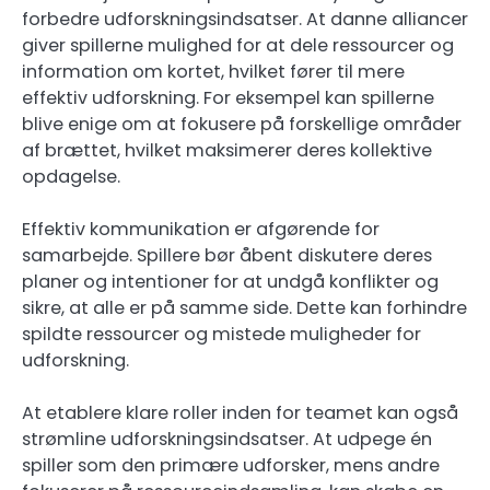
forbedre udforskningsindsatser. At danne alliancer
giver spillerne mulighed for at dele ressourcer og
information om kortet, hvilket fører til mere
effektiv udforskning. For eksempel kan spillerne
blive enige om at fokusere på forskellige områder
af brættet, hvilket maksimerer deres kollektive
opdagelse.
Effektiv kommunikation er afgørende for
samarbejde. Spillere bør åbent diskutere deres
planer og intentioner for at undgå konflikter og
sikre, at alle er på samme side. Dette kan forhindre
spildte ressourcer og mistede muligheder for
udforskning.
At etablere klare roller inden for teamet kan også
strømline udforskningsindsatser. At udpege én
spiller som den primære udforsker, mens andre