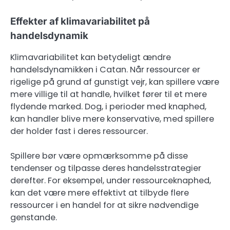
Effekter af klimavariabilitet på
handelsdynamik
Klimavariabilitet kan betydeligt ændre
handelsdynamikken i Catan. Når ressourcer er
rigelige på grund af gunstigt vejr, kan spillere være
mere villige til at handle, hvilket fører til et mere
flydende marked. Dog, i perioder med knaphed,
kan handler blive mere konservative, med spillere
der holder fast i deres ressourcer.
Spillere bør være opmærksomme på disse
tendenser og tilpasse deres handelsstrategier
derefter. For eksempel, under ressourceknaphed,
kan det være mere effektivt at tilbyde flere
ressourcer i en handel for at sikre nødvendige
genstande.