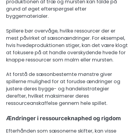
produktionen af træ og mursten kan falde på
grund af øget efterspørgsel efter
byggematerialer.
Spillere bør overvåge, hvilke ressourcer der er
mest påvirket af sæsonændringer. For eksempel,
hvis hvedeproduktionen stiger, kan det være klogt
at fokusere på at handle overskydende hvede for
knappe ressourcer som malm eller mursten.
At forstå de sæsonbestemte mønstre giver
spillerne mulighed for at forudse ændringer og
justere deres bygge- og handelsstrategier
derefter, hvilket maksimerer deres
ressourceanskaffelse gennem hele spillet.
Ændringer i ressourceknaphed og rigdom
Efterhånden som sæsonerne skifter, kan visse