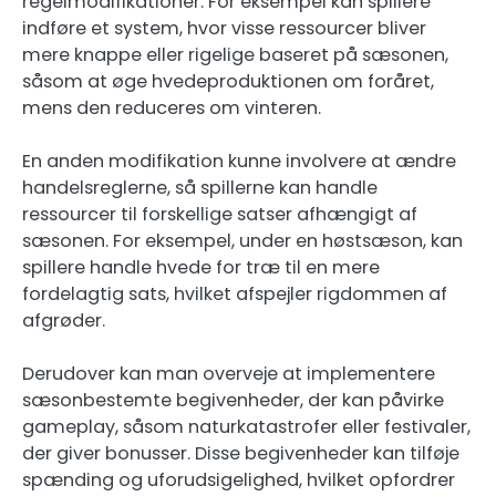
regelmodifikationer. For eksempel kan spillere
indføre et system, hvor visse ressourcer bliver
mere knappe eller rigelige baseret på sæsonen,
såsom at øge hvedeproduktionen om foråret,
mens den reduceres om vinteren.
En anden modifikation kunne involvere at ændre
handelsreglerne, så spillerne kan handle
ressourcer til forskellige satser afhængigt af
sæsonen. For eksempel, under en høstsæson, kan
spillere handle hvede for træ til en mere
fordelagtig sats, hvilket afspejler rigdommen af
afgrøder.
Derudover kan man overveje at implementere
sæsonbestemte begivenheder, der kan påvirke
gameplay, såsom naturkatastrofer eller festivaler,
der giver bonusser. Disse begivenheder kan tilføje
spænding og uforudsigelighed, hvilket opfordrer