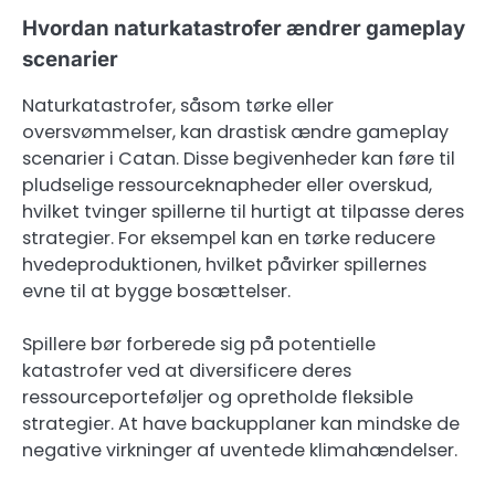
Hvordan naturkatastrofer ændrer gameplay
scenarier
Naturkatastrofer, såsom tørke eller
oversvømmelser, kan drastisk ændre gameplay
scenarier i Catan. Disse begivenheder kan føre til
pludselige ressourceknapheder eller overskud,
hvilket tvinger spillerne til hurtigt at tilpasse deres
strategier. For eksempel kan en tørke reducere
hvedeproduktionen, hvilket påvirker spillernes
evne til at bygge bosættelser.
Spillere bør forberede sig på potentielle
katastrofer ved at diversificere deres
ressourceporteføljer og opretholde fleksible
strategier. At have backupplaner kan mindske de
negative virkninger af uventede klimahændelser.