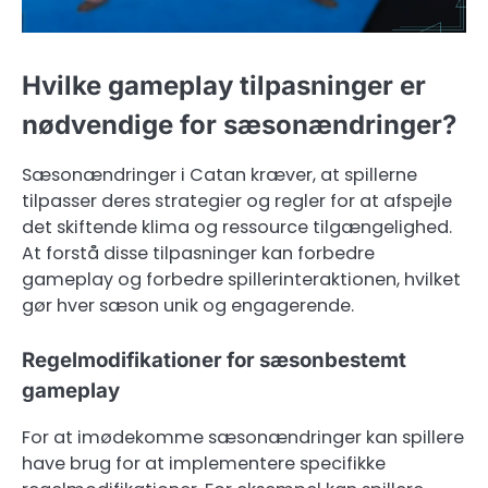
Hvilke gameplay tilpasninger er
nødvendige for sæsonændringer?
Sæsonændringer i Catan kræver, at spillerne
tilpasser deres strategier og regler for at afspejle
det skiftende klima og ressource tilgængelighed.
At forstå disse tilpasninger kan forbedre
gameplay og forbedre spillerinteraktionen, hvilket
gør hver sæson unik og engagerende.
Regelmodifikationer for sæsonbestemt
gameplay
For at imødekomme sæsonændringer kan spillere
have brug for at implementere specifikke