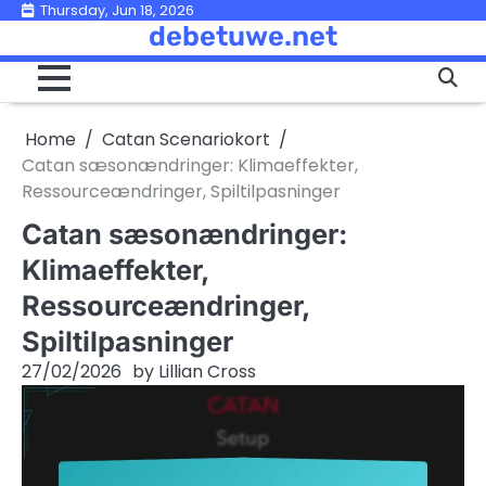
Skip
Thursday, Jun 18, 2026
debetuwe.net
to
content
Home
Catan Scenariokort
Catan sæsonændringer: Klimaeffekter,
Ressourceændringer, Spiltilpasninger
Catan sæsonændringer:
Klimaeffekter,
Ressourceændringer,
Spiltilpasninger
27/02/2026
by
Lillian Cross