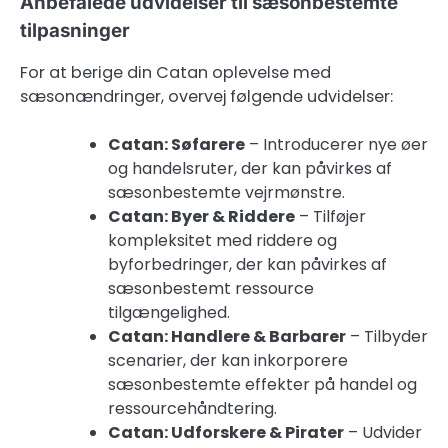
Anbefalede udvidelser til sæsonbestemte
tilpasninger
For at berige din Catan oplevelse med
sæsonændringer, overvej følgende udvidelser:
Catan: Søfarere
– Introducerer nye øer
og handelsruter, der kan påvirkes af
sæsonbestemte vejrmønstre.
Catan: Byer & Riddere
– Tilføjer
kompleksitet med riddere og
byforbedringer, der kan påvirkes af
sæsonbestemt ressource
tilgængelighed.
Catan: Handlere & Barbarer
– Tilbyder
scenarier, der kan inkorporere
sæsonbestemte effekter på handel og
ressourcehåndtering.
Catan: Udforskere & Pirater
– Udvider