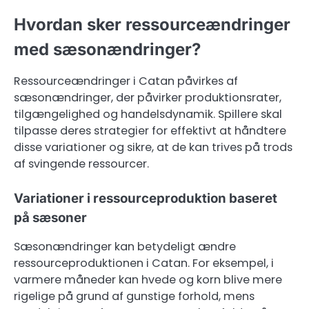
Hvordan sker ressourceændringer
med sæsonændringer?
Ressourceændringer i Catan påvirkes af
sæsonændringer, der påvirker produktionsrater,
tilgængelighed og handelsdynamik. Spillere skal
tilpasse deres strategier for effektivt at håndtere
disse variationer og sikre, at de kan trives på trods
af svingende ressourcer.
Variationer i ressourceproduktion baseret
på sæsoner
Sæsonændringer kan betydeligt ændre
ressourceproduktionen i Catan. For eksempel, i
varmere måneder kan hvede og korn blive mere
rigelige på grund af gunstige forhold, mens