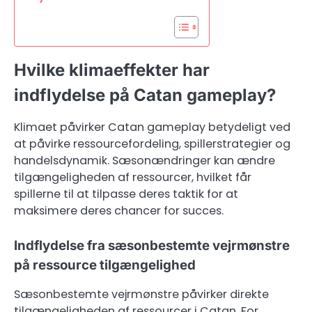
Hvilke klimaeffekter har
indflydelse på Catan gameplay?
Klimaet påvirker Catan gameplay betydeligt ved
at påvirke ressourcefordeling, spillerstrategier og
handelsdynamik. Sæsonændringer kan ændre
tilgængeligheden af ressourcer, hvilket får
spillerne til at tilpasse deres taktik for at
maksimere deres chancer for succes.
Indflydelse fra sæsonbestemte vejrmønstre
på ressource tilgængelighed
Sæsonbestemte vejrmønstre påvirker direkte
tilgængeligheden af ressourcer i Catan. For