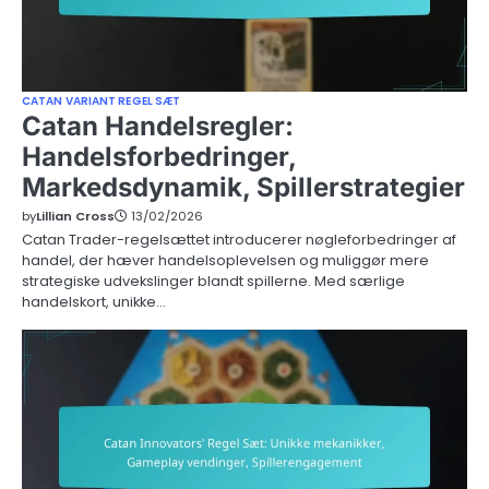
CATAN VARIANT REGEL SÆT
Catan Handelsregler:
Handelsforbedringer,
Markedsdynamik, Spillerstrategier
by
Lillian Cross
13/02/2026
Catan Trader-regelsættet introducerer nøgleforbedringer af
handel, der hæver handelsoplevelsen og muliggør mere
strategiske udvekslinger blandt spillerne. Med særlige
handelskort, unikke…