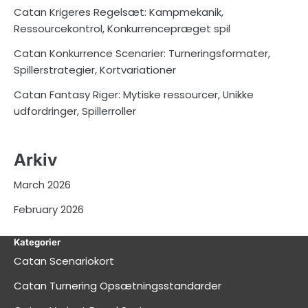
Catan Krigeres Regelsæt: Kampmekanik,
Ressourcekontrol, Konkurrencepræget spil
Catan Konkurrence Scenarier: Turneringsformater,
Spillerstrategier, Kortvariationer
Catan Fantasy Riger: Mytiske ressourcer, Unikke
udfordringer, Spillerroller
Arkiv
March 2026
February 2026
Kategorier
Catan Scenariokort
Catan Turnering Opsætningsstandarder