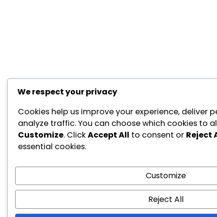
We respect your privacy
Cookies help us improve your experience, deliver p
analyze traffic. You can choose which cookies to al
Customize
. Click
Accept All
to consent or
Reject A
essential cookies.
Customize
Reject All