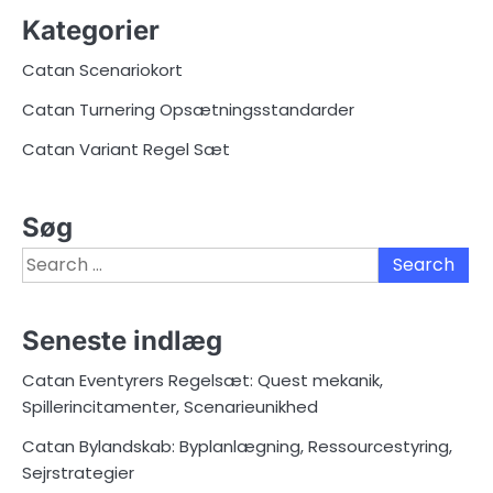
Kategorier
Catan Scenariokort
Catan Turnering Opsætningsstandarder
Catan Variant Regel Sæt
Søg
Search
for:
Seneste indlæg
Catan Eventyrers Regelsæt: Quest mekanik,
Spillerincitamenter, Scenarieunikhed
Catan Bylandskab: Byplanlægning, Ressourcestyring,
Sejrstrategier