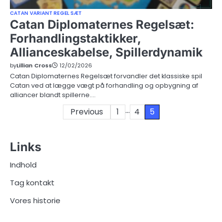
CATAN VARIANT REGEL SÆT
Catan Diplomaternes Regelsæt:
Forhandlingstaktikker,
Allianceskabelse, Spillerdynamik
by
Lillian Cross
12/02/2026
Catan Diplomaternes Regelsæt forvandler det klassiske spil
Catan ved at lægge vægt på forhandling og opbygning af
alliancer blandt spillerne.…
…
Posts
Previous
1
4
5
pagination
Links
Indhold
Tag kontakt
Vores historie