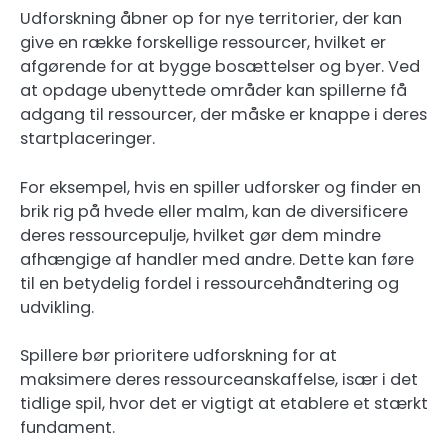
Udforskning åbner op for nye territorier, der kan
give en række forskellige ressourcer, hvilket er
afgørende for at bygge bosættelser og byer. Ved
at opdage ubenyttede områder kan spillerne få
adgang til ressourcer, der måske er knappe i deres
startplaceringer.
For eksempel, hvis en spiller udforsker og finder en
brik rig på hvede eller malm, kan de diversificere
deres ressourcepulje, hvilket gør dem mindre
afhængige af handler med andre. Dette kan føre
til en betydelig fordel i ressourcehåndtering og
udvikling.
Spillere bør prioritere udforskning for at
maksimere deres ressourceanskaffelse, især i det
tidlige spil, hvor det er vigtigt at etablere et stærkt
fundament.