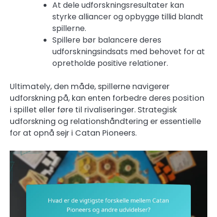
At dele udforskningsresultater kan
styrke alliancer og opbygge tillid blandt
spillerne.
Spillere bør balancere deres
udforskningsindsats med behovet for at
opretholde positive relationer.
Ultimately, den måde, spillerne navigerer
udforskning på, kan enten forbedre deres position
i spillet eller føre til rivaliseringer. Strategisk
udforskning og relationshåndtering er essentielle
for at opnå sejr i Catan Pioneers.