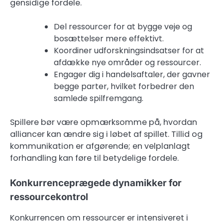
gensidige fordele.
Del ressourcer for at bygge veje og
bosættelser mere effektivt.
Koordiner udforskningsindsatser for at
afdække nye områder og ressourcer.
Engager dig i handelsaftaler, der gavner
begge parter, hvilket forbedrer den
samlede spilfremgang.
Spillere bør være opmærksomme på, hvordan
alliancer kan ændre sig i løbet af spillet. Tillid og
kommunikation er afgørende; en velplanlagt
forhandling kan føre til betydelige fordele.
Konkurrenceprægede dynamikker for
ressourcekontrol
Konkurrencen om ressourcer er intensiveret i