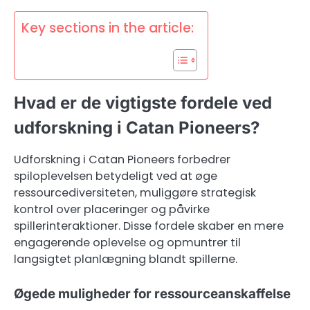
Key sections in the article:
Hvad er de vigtigste fordele ved
udforskning i Catan Pioneers?
Udforskning i Catan Pioneers forbedrer
spiloplevelsen betydeligt ved at øge
ressourcediversiteten, muliggøre strategisk
kontrol over placeringer og påvirke
spillerinteraktioner. Disse fordele skaber en mere
engagerende oplevelse og opmuntrer til
langsigtet planlægning blandt spillerne.
Øgede muligheder for ressourceanskaffelse